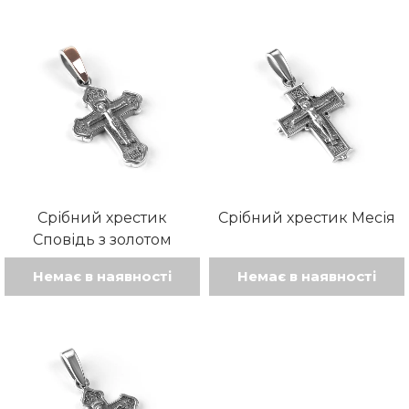
має
кілька
варіантів.
Параметри
можна
вибрати
на
сторінці
товару
Срібний хрестик
Срібний хрестик Месія
Сповідь з золотом
Немає в наявності
Немає в наявності
Цей
Цей
товар
товар
має
має
кілька
кілька
варіантів.
варіантів.
Параметри
Параметри