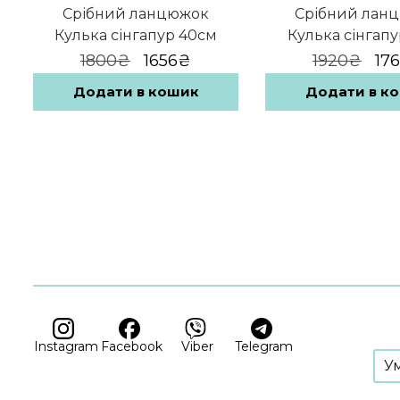
Срібний ланцюжок
Срібний лан
Кулька сінгапур 40см
Кулька сінгапу
Оригінальна
Поточна
Ор
1800
₴
1656
₴
1920
₴
17
ціна:
ціна:
цін
1800₴.
1656₴.
192
Додати в кошик
Додати в к
Instagram
Facebook
Viber
Telegram
У