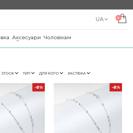
UA
овка
Аксесуари
Чоловікам
STOCK
ТИП
ДЛЯ КОГО
ЗАСТІБКА
-8%
-8%