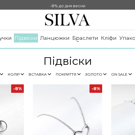
-8% до дня весни
-10% НА ОПЛАТУ ОНЛАЙН
-8% до дня весни
учки
Підвіски
Ланцюжки
Браслети
Кліфи
Упак
Підвіски
КОЛІР
ВСТАВКА
ПОКРИТТЯ
ЗОЛОТО
ON SALE
-8%
-8%