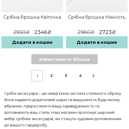
Срібна брошка Квіточка
Срібна брошка Ніжність
Оригінальна
Поточна
Оригіналь
Пото
2550
₴
2346
₴
2960
₴
2723
₴
ціна:
ціна:
ціна:
ціна:
2550₴.
2346₴.
2960₴.
2723
Додати в кошик
Додати в кошик
Завантажити більше
2
3
4
1
Срібні аксесуари – це невід’ємна частина стильного образу.
Вони надають додатковий шарм та вишуканість будь-якому
вбранню, підкреслюють вашу індивідуальність та
доповнюють ваш стиль. Наш магазин пропонує широкий
вибір срібних аксесуарів, які стануть чудовим доповненням
до вашого гардеробу.