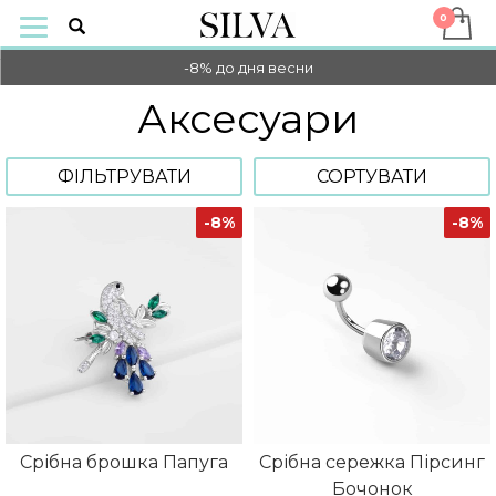
-10% НА ОПЛАТУ ОНЛАЙН
-8% до дня весни
Аксесуари
-10% НА ОПЛАТУ ОНЛАЙН
-8% до дня весни
ФІЛЬТРУВАТИ
СОРТУВАТИ
-8%
-8%
Срібна брошка Папуга
Срібна сережка Пірсинг
Бочонок