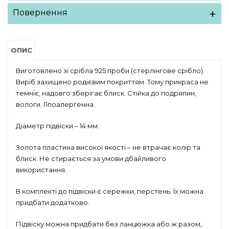
Повернення
ОПИС
Виготовлено зі срібла 925 проби (стерлінгове срібло).
Виріб захищено родієвим покриттям. Тому прикраса не
темніє, надовго зберігає блиск. Стійка до подряпин,
вологи. Гіпоалергенна.
Діаметр підвіски – 14 мм.
Золота пластина високої якості – не втрачає колір та
блиск. Не стирається за умови дбайливого
використання.
В комплекті до підвіски є сережки, перстень. Їх можна
придбати додатково.
Підвіску можна придбати без ланцюжка або ж разом,