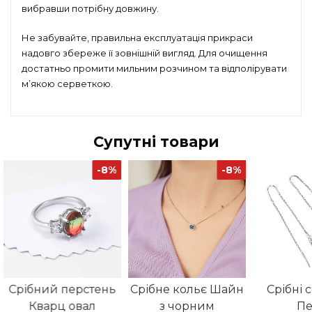
вибравши потрібну довжину.
Не забувайте, правильна експлуатація прикраси
надовго збереже її зовнішній вигляд. Для очищення
достатньо промити мильним розчином та відполірувати
м’якою серветкою.
Супутні товари
-8%
-8%
Срібний перстень
Срібне кольє Шайн
Срібні 
Кварц овал
з чорним
Пе