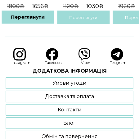
цирконієм
Оригінальна
Поточна
Оригінальна
Поточна
1800
₴
1656
₴
1120
₴
1030
₴
1920
₴
ціна:
ціна:
ціна:
ціна:
1800₴.
1656₴.
1120₴.
1030₴.
Переглянути
Переглянути
Перег
Цей
товар
має
кілька
варіантів.
Параметри
Instagram
Facebook
Viber
Telegram
можна
ДОДАТКОВА ІНФОРМАЦІЯ
вибрати
на
Умови угоди
сторінці
товару
Доставка та оплата
Контакти
Блог
Обмін та повернення