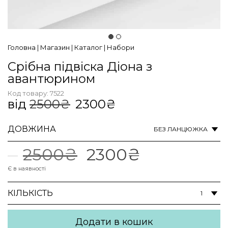
Головна
|
Магазин
|
Каталог
|
Набори
Срібна підвіска Діона з
авантюрином
Код товару:
7522
від
2500
₴
2300
₴
ДОВЖИНА
Оригінальна
Поточна
2500
₴
2300
₴
ціна:
ціна:
Є в наявності
2500₴.
2300₴.
КІЛЬКІСТЬ
Додати в кошик