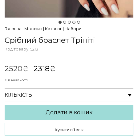
Головна
|
Магазин
|
Каталог
|
Набори
Срібний браслет Трініті
Код товару:
5213
В наявності
Оригінальна
Поточна
2520
₴
2318
₴
ціна:
ціна:
2520₴.
2318₴.
Є в наявності
КІЛЬКІСТЬ
Додати в кошик
Купити в 1 клік