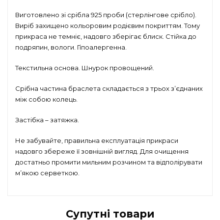
Виготовлено зі срібла 925 проби (стерлінгове срібло).
Виріб захищено кольоровим родієвим покриттям. Тому
прикраса не темніє, надовго зберігає блиск. Стійка до
подряпин, вологи. Гіпоалергенна.
Текстильна основа. Шнурок провощений.
Срібна частина браслета складається з трьох з’єднаних
між собою колець.
Застібка – затяжка.
Не забувайте, правильна експлуатація прикраси
надовго збереже її зовнішній вигляд. Для очищення
достатньо промити мильним розчином та відполірувати
м’якою серветкою.
Супутні товари