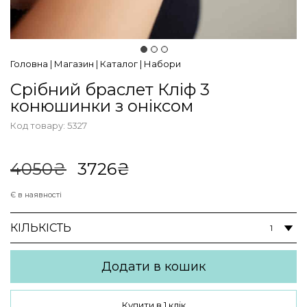
Головна
|
Магазин
|
Каталог
|
Набори
Срібний браслет Кліф 3
конюшинки з оніксом
Код товару:
5327
В наявності
Оригінальна
Поточна
4050
₴
3726
₴
ціна:
ціна:
4050₴.
3726₴.
Є в наявності
КІЛЬКІСТЬ
Додати в кошик
Купити в 1 клік