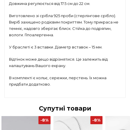
Довжина регулюється від 17.5 см до 22 см.
Виготовлено зі срібла 925 проби (стерлінгове срібло).
Виріб захищено родієвим покриттям. Тому прикраса не
темніє, надовго зберігає блиск. Стійка до подряпин,
вологи. Гіпоалергенна.
У браслеті є 3 вставки. Діаметр вставок – 15 мм.
Відтінок може дещо відрізнятися. Це залежить від
налаштувань Вашого екрану.
В комплекті є кольє, сережки, перстень. Їх можна
придбати додатково.
Супутні товари
-8%
-8%