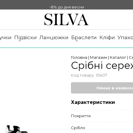
-8% до дня весни
-10% НА ОПЛАТУ ОНЛАЙН
-8% до дня весни
учки
Підвіски
Ланцюжки
Браслети
Кліфи
Упак
Головна
|
Магазин
|
Каталог
|
С
Срібні сере
Код товару:
35407
Немає в наявнос
Характеристики
Покриття
Срібло