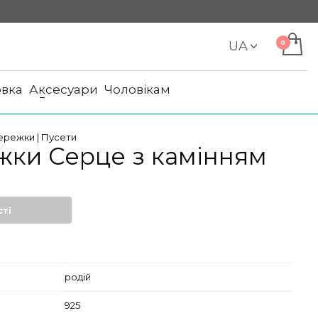
UA
овка
Аксесуари
Чоловікам
ережки
|
Пусети
жки Серце з камінням
ті
родій
925