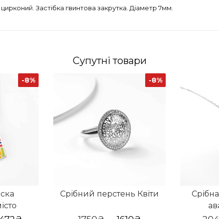
 цирконий. Застібка гвинтова закрутка. Діаметр 7мм.
Супутні товари
-8%
-8%
іска
Срібний перстень Квіти
Срібна
істо
ав