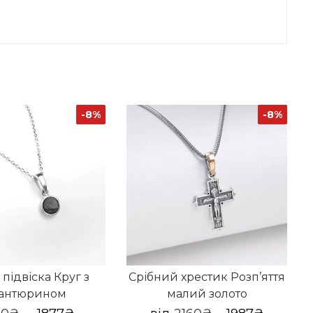
-8%
-8%
 підвіска Круг з
Срібний хрестик Розп’яття
антюрином
малий золото