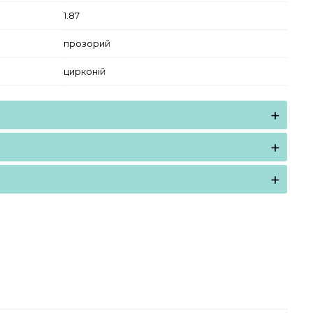
1.87
прозорий
цирконій