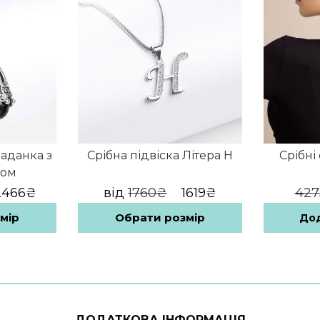
Ладанка з
Срібна підвіска Літера Н
Срібні
ном
2466
₴
від
1760
₴
1619
₴
427
мір
Обрати розмір
Дод
Цей
товар
має
кілька
варіантів.
ДОДАТКОВА ІНФОРМАЦІЯ
Параметри