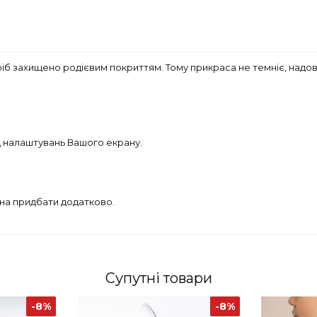
ріб захищено родієвим покриттям. Тому прикраса не темніє, надовг
д налаштувань Вашого екрану.
жна придбати додатково.
Супутні товари
-8%
-8%