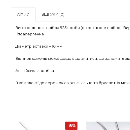
ВІДГУКИ (0)
ОПИС
Виготовлено зі срібла 925 проби (стерлінгове срібло). Ви
Гіпоалергенна.
Діаметр вставки – 10 мм.
Відтінок каменів може дещо відрізнятися. Це залежить ві
Англійська застібка.
В комплекті до сережок є кольє, кільце та браслет. Їх мо
-8%