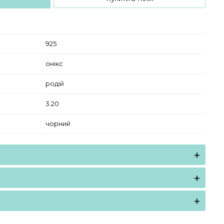
925
онікс
родій
3.20
чорний