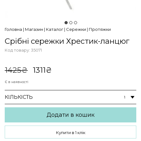
Головна
|
Магазин
|
Каталог
|
Сережки
|
Протяжки
Срібні сережки Хрестик-ланцюг
Код товару:
35071
В наявності
Оригінальна
Поточна
1425
₴
1311
₴
ціна:
ціна:
1425₴.
1311₴.
Є в наявності
КІЛЬКІСТЬ
Додати в кошик
Купити в 1 клік