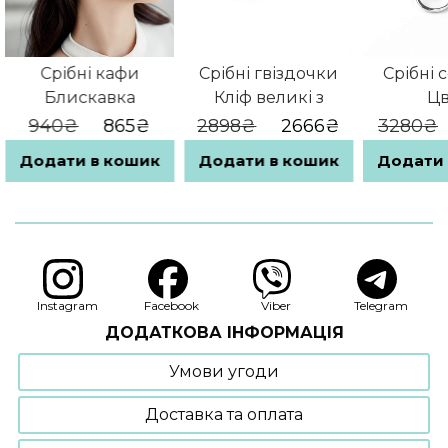
Срібні кафи
Срібні гвіздочки
Срібні 
Блискавка
Кліф великі з
Цв
перламутром
Оригінальна
Поточна
Оригінальна
Поточна
940
₴
865
₴
2898
₴
2666
₴
3280
₴
ціна:
ціна:
ціна:
ціна:
940₴.
865₴.
2898₴.
2666₴.
Додати в кошик
Додати в кошик
Додати 
Instagram
Facebook
Viber
Telegram
ДОДАТКОВА ІНФОРМАЦІЯ
Умови угоди
Доставка та оплата