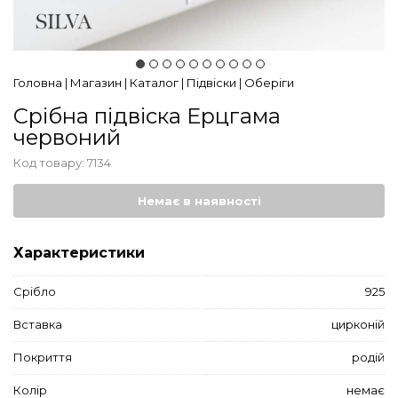
Головна
|
Магазин
|
Каталог
|
Підвіски
|
Оберіги
Срібна підвіска Ерцгама
червоний
Код товару:
7134
Немає в наявності
Характеристики
Срібло
925
Вставка
цирконій
Покриття
родій
Колір
немає