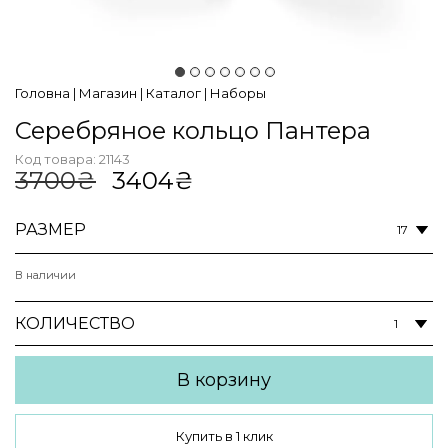
Головна
|
Магазин
|
Каталог
|
Наборы
Серебряное кольцо Пантера
Код товара:
21143
Первоначальная
Текущая
3700
₴
3404
₴
цена
цена:
составляла
3404₴.
РАЗМЕР
3700₴.
В наличии
КОЛИЧЕСТВО
В корзину
Купить в 1 клик