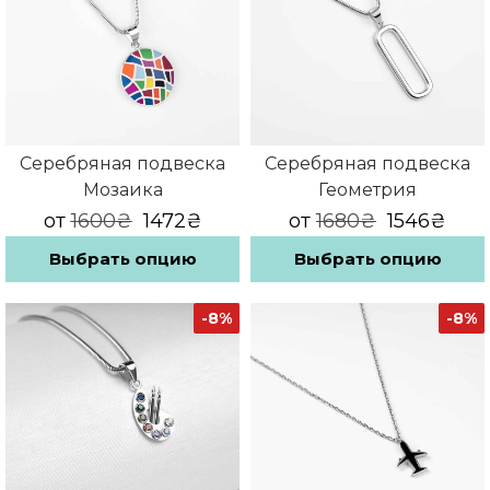
Опции
можно
выбрать
на
странице
товара.
Серебряная подвеска
Серебряная подвеска
Мозаика
Геометрия
от
1600
₴
1472
₴
от
1680
₴
1546
₴
Выбрать опцию
Выбрать опцию
Этот
Этот
товар
товар
-8%
-8%
имеет
имеет
несколько
несколько
вариаций.
вариаций.
Опции
Опции
можно
можно
выбрать
выбрать
на
на