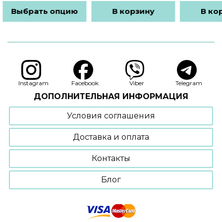
на:
цена
цена:
яла
26₴.
составляла
2268₴.
Выбрать опцию
В корзину
В ко
2465₴.
Этот
товар
имеет
несколько
вариаций.
Опции
Instagram
Facebook
Viber
Telegram
можно
ДОПОЛНИТЕЛЬНАЯ ИНФОРМАЦИЯ
выбрать
на
Условия соглашения
странице
товара.
Доставка и оплата
Контакты
Блог