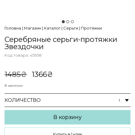
Головна
|
Магазин
|
Каталог
|
Серьги
|
Протяжки
Серебряные серьги-протяжки
Звездочки
Код товара:
45958
В наличии
Первоначальная
Текущая
1485
₴
1366
₴
цена
цена:
составляла
1366₴.
В наличии
1485₴.
КОЛИЧЕСТВО
В корзину
Купить в 1 клик