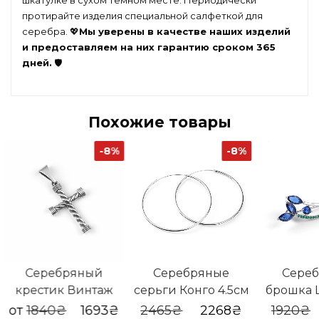
шкатулке в сухом темном месте. Периодически
протирайте изделия специальной салфеткой для
серебра. 💖
Мы уверены в качестве наших изделий
и предоставляем на них гарантию сроком 365
дней.
🛡️
Похожие товары
-8%
-8%
Серебряный
Серебряные
Сереб
крестик Винтаж
серьги Конго 4.5см
брошка 
си
ачальная
кущая
Первоначальная
Текущая
от
1840
₴
1693
₴
2465
₴
2268
₴
1920
₴