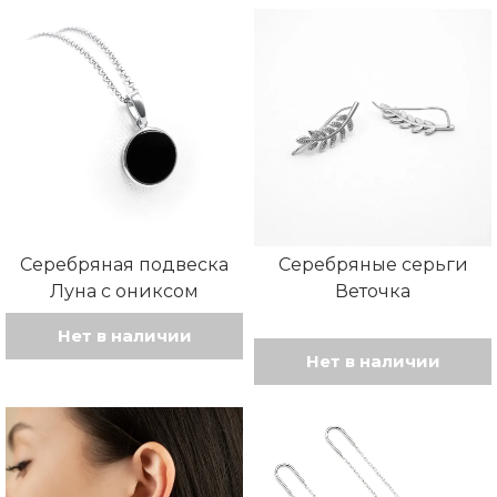
Серебряная подвеска
Серебряные серьги
Луна с ониксом
Веточка
Нет в наличии
Нет в наличии
Этот
товар
имеет
несколько
вариаций.
Опции